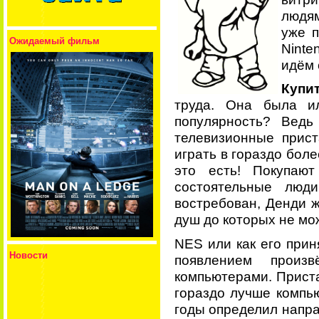
людям
уже п
Ожидаемый фильм
Ninte
идём 
Купи
труда. Она была ил
популярность? Ведь
телевизионные прис
играть в гораздо бол
это есть! Покупают
состоятельные люд
востребован, Денди ж
душ до которых не мо
NES или как его при
Новости
появлением произ
компьютерами. Приста
гораздо лучше компью
годы определил напра