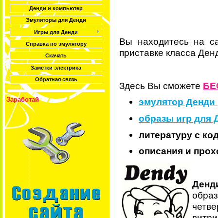
Денди и компьютер
Эмуляторы для Денди
Игры для Денди
Вы находитесь на с
Справка по эмулятору
приставке класса Денд
Скачать
Заметки электрика
Обратная связь
Здесь Вы сможете
БЕ
Заработай
эмулятор Денди 
образы игр для 
литературу с ко
описания и прох
Денд
образ
четве
витри