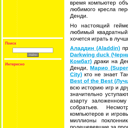
время компьютер объ
любимого кресла пер
Денди.
Но настоящий гейме
любимый квадратный
хочется играть в лучш
Поиск
Аладдин (Aladdin)
пр
Darkwing duck (Черн
Комбат)
драки на Де
Интересно
Денди,
Марио (Super
City)
кто не знает Та
Best of the Best (Лу
всю историю игр и др
значительно уступаю
азарту заложенному
собратьев. Несмо
компьютеров и игровы
миллионы поклонник
подешевевшие за прош